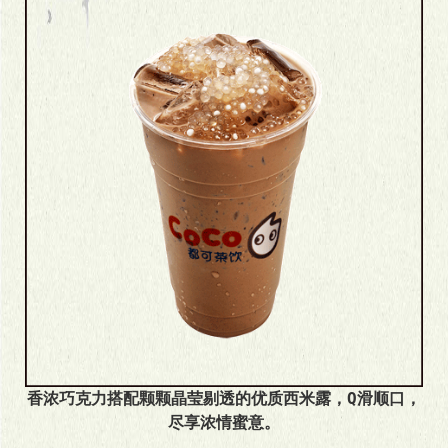
香浓巧克力搭配颗颗晶莹剔透的优质西米露，Q滑顺口，
尽享浓情蜜意。