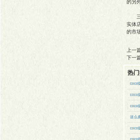
的另
三线
实体
的市
上一
下一
热门
coc
coc
coc
这么
coc
coc